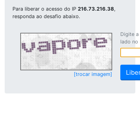
Para liberar o acesso
do IP
216.73.216.38
,
responda ao desafio abaixo.
Digite 
lado no
[trocar imagem]