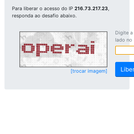
Para liberar o acesso
do IP
216.73.217.23
,
responda ao desafio abaixo.
Digite 
lado no
[trocar imagem]