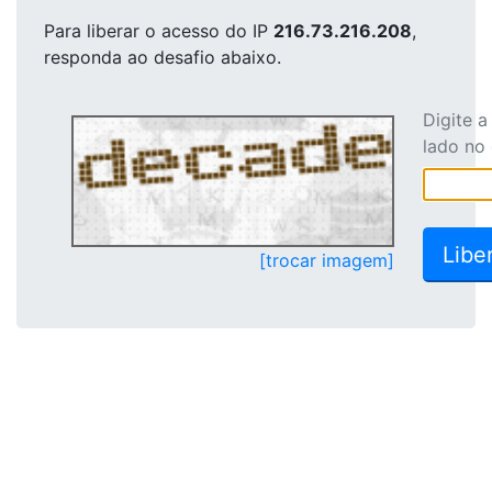
Para liberar o acesso
do IP
216.73.216.208
,
responda ao desafio abaixo.
Digite 
lado no
[trocar imagem]