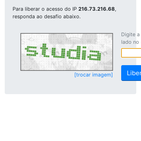
Para liberar o acesso
do IP
216.73.216.68
,
responda ao desafio abaixo.
Digite 
lado no
[trocar imagem]