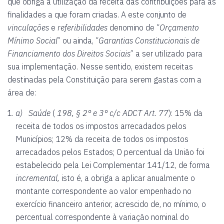
que obriga a utilização da receita das contribuições para as
finalidades a que foram criadas. A este conjunto de
vinculações
e
referibilidades
denomino de “
Orçamento
Mínimo Social
” ou ainda, “
Garantias Constitucionais de
Financiamento dos Direitos Sociais
” a ser utilizado para
sua implementação. Nesse sentido, existem receitas
destinadas pela Constituição para serem gastas com a
área de:
a) Saúde
(
198, § 2° e 3° c/c ADCT Art. 77
): 15% da
receita de todos os impostos arrecadados pelos
Municípios; 12% da receita de todos os impostos
arrecadados pelos Estados; O percentual da União foi
estabelecido pela Lei Complementar 141/12, de forma
incremental,
isto é, a obriga a aplicar anualmente o
montante correspondente ao valor empenhado no
exercício financeiro anterior, acrescido de, no mínimo, o
percentual correspondente à variação nominal do