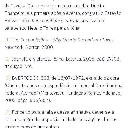
de Oliveira. Como esta é uma coluna sobre Direito
Financeiro, e a primeira após o evento, congratulo Estevão
Horvath pelo
bom combate acadêmico
realizado e
parabenizo Heleno Torres pela vitória.
[1]
The Cost of Rights
– Why Liberty Depends on Taxes
.
New York, Norton, 2000.
[2]
Identitá e Violenza, Roma, Laterza, 2006, pág. 07/08,
tradução livre.
[3]
BVERFGE 33, 303, de 18/07/1972, extraído da obra
“Cinqüenta anos de jurisprudência do Tribunal Constitucional
Federal Alemão” (Montevidéu, Fundação Konrad Adenauer,
2005, págs. 656/667).
[4]
Por certo para análise dessa afirmativa dever-se-á
aplicar a regra da proporcionalidade, pois alguns direitos
custam
mais
do que outros.