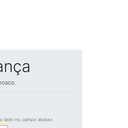
ança
nosco.
ao lado no campo abaixo