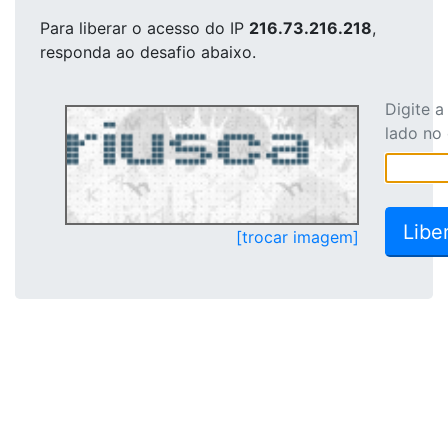
Para liberar o acesso
do IP
216.73.216.218
,
responda ao desafio abaixo.
Digite 
lado no
[trocar imagem]