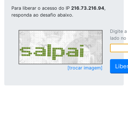
Para liberar o acesso
do IP
216.73.216.94
,
responda ao desafio abaixo.
Digite 
lado no
[trocar imagem]