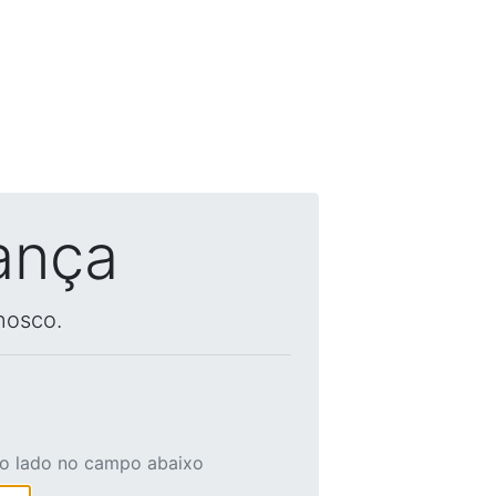
ança
nosco.
ao lado no campo abaixo