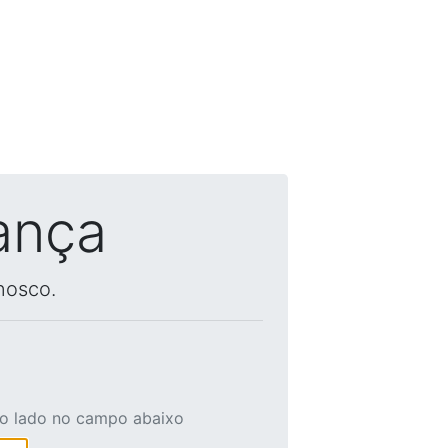
ança
nosco.
ao lado no campo abaixo