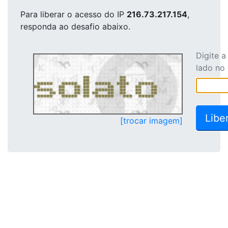
Para liberar o acesso
do IP
216.73.217.154
,
responda ao desafio abaixo.
Digite 
lado no
[trocar imagem]