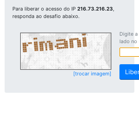
Para liberar o acesso
do IP
216.73.216.23
,
responda ao desafio abaixo.
Digite 
lado no
[trocar imagem]