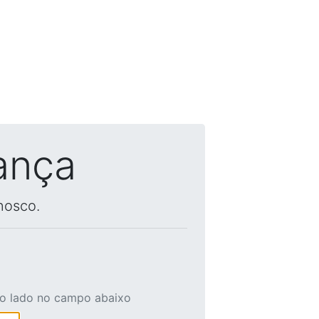
ança
nosco.
ao lado no campo abaixo