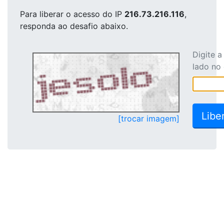
Para liberar o acesso
do IP
216.73.216.116
,
responda ao desafio abaixo.
Digite 
lado no
[trocar imagem]