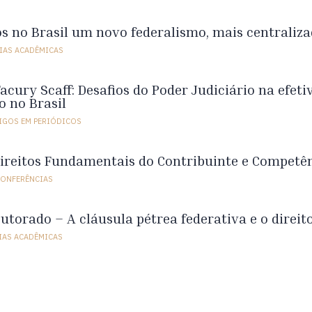
s no Brasil um novo federalismo, mais centraliz
IAS ACADÊMICAS
cury Scaff: Desafios do Poder Judiciário na efetiv
o no Brasil
IGOS EM PERIÓDICOS
ireitos Fundamentais do Contribuinte e Competên
CONFERÊNCIAS
utorado – A cláusula pétrea federativa e o direit
IAS ACADÊMICAS