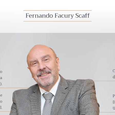
C
ro
d
da
).
de
P
mo
D
l.
U