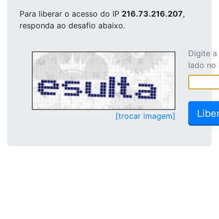
Para liberar o acesso
do IP
216.73.216.207
,
responda ao desafio abaixo.
Digite 
lado no
[trocar imagem]