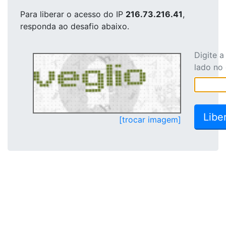
Para liberar o acesso
do IP
216.73.216.41
,
responda ao desafio abaixo.
Digite 
lado no
[trocar imagem]