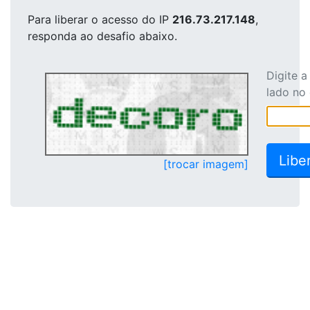
Para liberar o acesso
do IP
216.73.217.148
,
responda ao desafio abaixo.
Digite 
lado no
[trocar imagem]