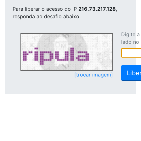
Para liberar o acesso
do IP
216.73.217.128
,
responda ao desafio abaixo.
Digite 
lado no
[trocar imagem]