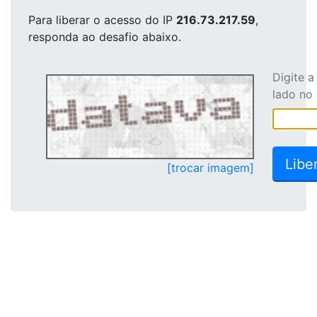
Para liberar o acesso
do IP
216.73.217.59
,
responda ao desafio abaixo.
Digite 
lado no
[trocar imagem]