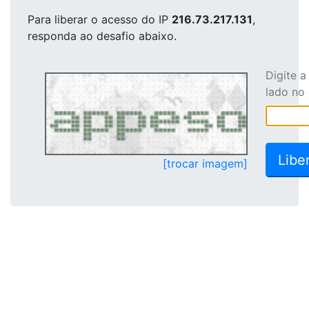
Para liberar o acesso
do IP
216.73.217.131
,
responda ao desafio abaixo.
Digite 
lado no
[trocar imagem]