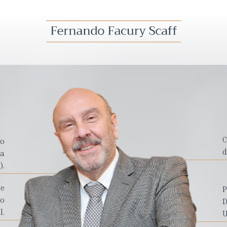
C
ro
d
da
).
de
P
mo
D
l.
U