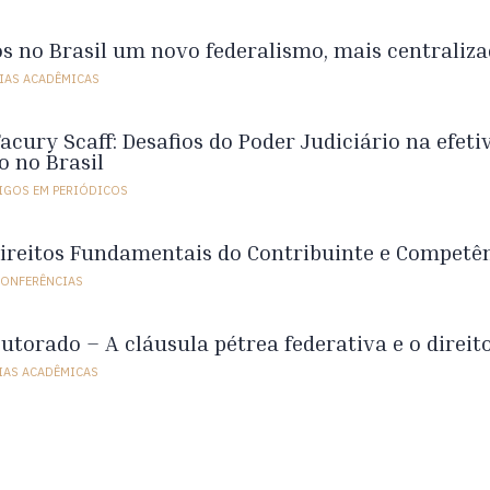
s no Brasil um novo federalismo, mais centraliz
IAS ACADÊMICAS
cury Scaff: Desafios do Poder Judiciário na efetiv
o no Brasil
IGOS EM PERIÓDICOS
ireitos Fundamentais do Contribuinte e Competên
CONFERÊNCIAS
utorado – A cláusula pétrea federativa e o direit
IAS ACADÊMICAS