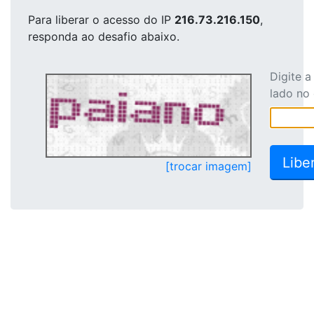
Para liberar o acesso
do IP
216.73.216.150
,
responda ao desafio abaixo.
Digite 
lado no
[trocar imagem]