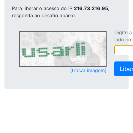
Para liberar o acesso
do IP
216.73.216.95
,
responda ao desafio abaixo.
Digite 
lado no
[trocar imagem]