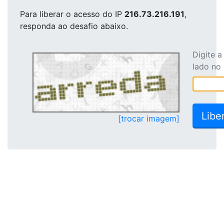
Para liberar o acesso
do IP
216.73.216.191
,
responda ao desafio abaixo.
Digite 
lado no
[trocar imagem]