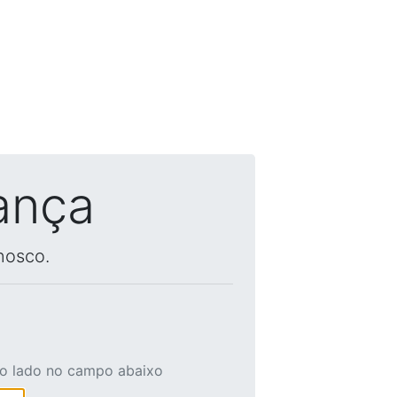
ança
nosco.
ao lado no campo abaixo