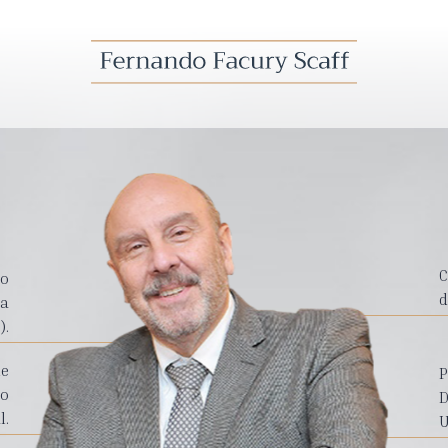
C
ro
d
da
).
de
P
mo
D
l.
U