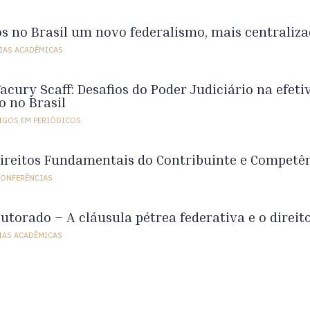
s no Brasil um novo federalismo, mais centraliz
IAS ACADÊMICAS
cury Scaff: Desafios do Poder Judiciário na efetiv
o no Brasil
IGOS EM PERIÓDICOS
ireitos Fundamentais do Contribuinte e Competên
CONFERÊNCIAS
utorado – A cláusula pétrea federativa e o direit
IAS ACADÊMICAS