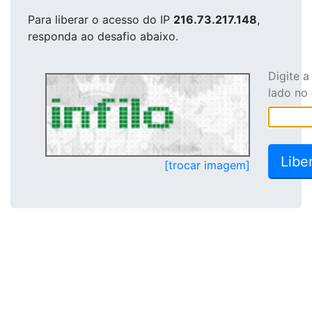
Para liberar o acesso
do IP
216.73.217.148
,
responda ao desafio abaixo.
Digite 
lado no
[trocar imagem]