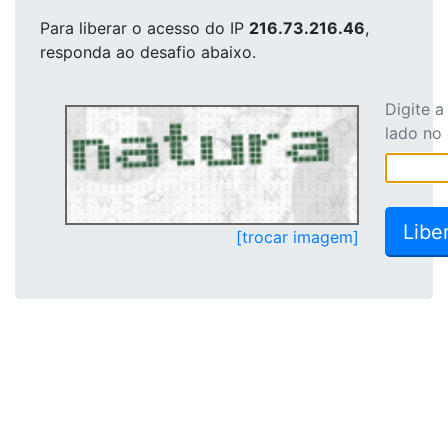
Para liberar o acesso
do IP
216.73.216.46
,
responda ao desafio abaixo.
Digite 
lado no
[trocar imagem]