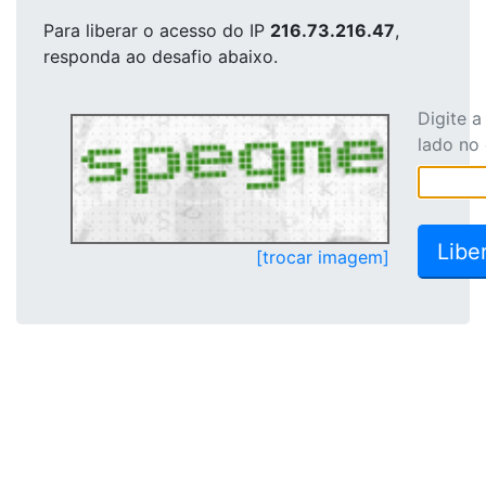
Para liberar o acesso
do IP
216.73.216.47
,
responda ao desafio abaixo.
Digite 
lado no
[trocar imagem]