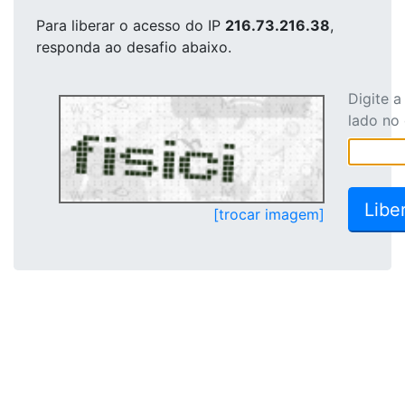
Para liberar o acesso
do IP
216.73.216.38
,
responda ao desafio abaixo.
Digite 
lado no
[trocar imagem]