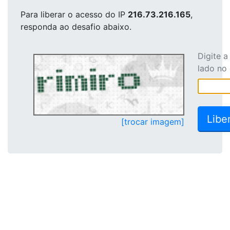
Para liberar o acesso
do IP
216.73.216.165
,
responda ao desafio abaixo.
Digite 
lado no
[trocar imagem]