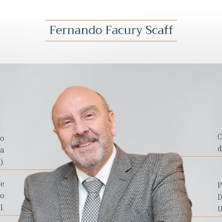
C
ro
d
da
).
de
P
mo
D
l.
U