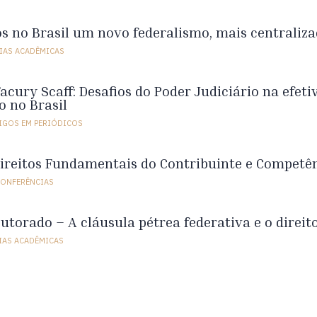
s no Brasil um novo federalismo, mais centraliz
IAS ACADÊMICAS
cury Scaff: Desafios do Poder Judiciário na efetiv
o no Brasil
IGOS EM PERIÓDICOS
ireitos Fundamentais do Contribuinte e Competên
CONFERÊNCIAS
utorado – A cláusula pétrea federativa e o direit
IAS ACADÊMICAS