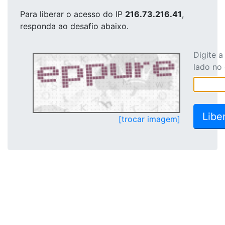
Para liberar o acesso
do IP
216.73.216.41
,
responda ao desafio abaixo.
Digite 
lado no
[trocar imagem]