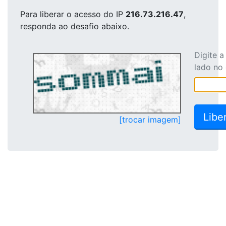
Para liberar o acesso
do IP
216.73.216.47
,
responda ao desafio abaixo.
Digite 
lado no
[trocar imagem]