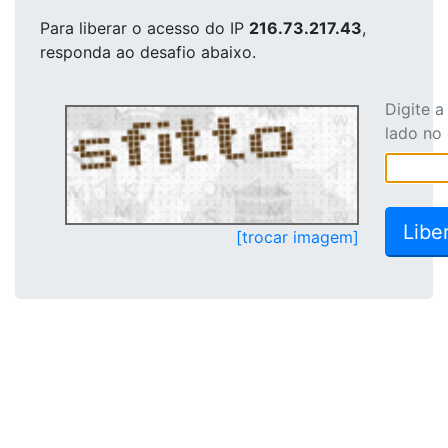
Para liberar o acesso
do IP
216.73.217.43
,
responda ao desafio abaixo.
Digite 
lado no
[trocar imagem]