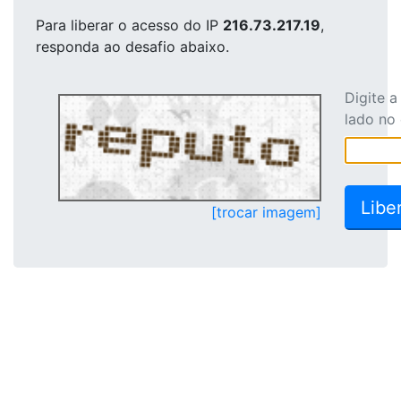
Para liberar o acesso
do IP
216.73.217.19
,
responda ao desafio abaixo.
Digite 
lado no
[trocar imagem]