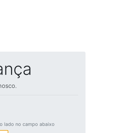
ança
nosco.
ao lado no campo abaixo