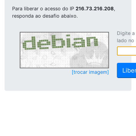
Para liberar o acesso
do IP
216.73.216.208
,
responda ao desafio abaixo.
Digite 
lado no
[trocar imagem]