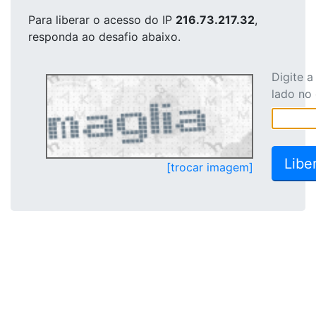
Para liberar o acesso
do IP
216.73.217.32
,
responda ao desafio abaixo.
Digite 
lado no
[trocar imagem]