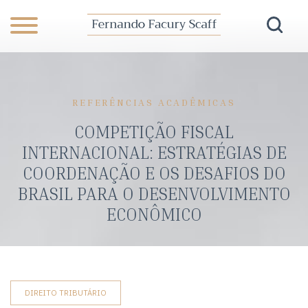
REFERÊNCIAS ACADÊMICAS
COMPETIÇÃO FISCAL
INTERNACIONAL: ESTRATÉGIAS DE
COORDENAÇÃO E OS DESAFIOS DO
BRASIL PARA O DESENVOLVIMENTO
ECONÔMICO
DIREITO TRIBUTÁRIO