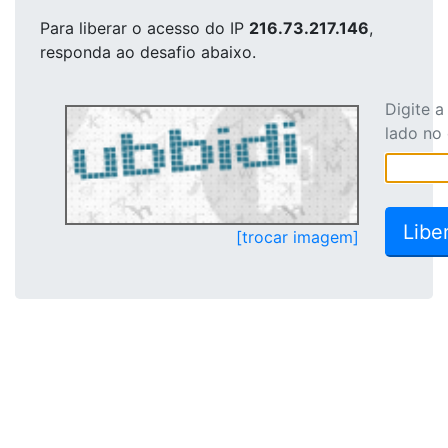
Para liberar o acesso
do IP
216.73.217.146
,
responda ao desafio abaixo.
Digite 
lado no
[trocar imagem]