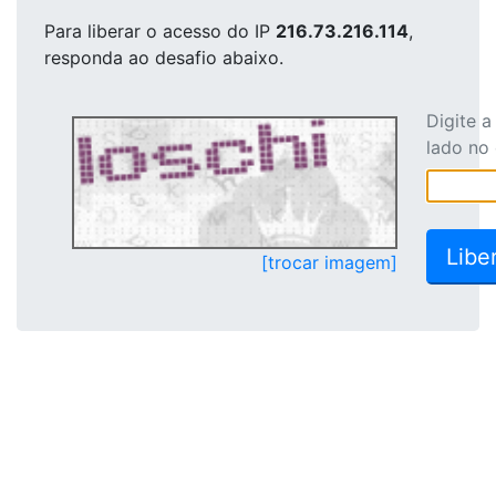
Para liberar o acesso
do IP
216.73.216.114
,
responda ao desafio abaixo.
Digite 
lado no
[trocar imagem]