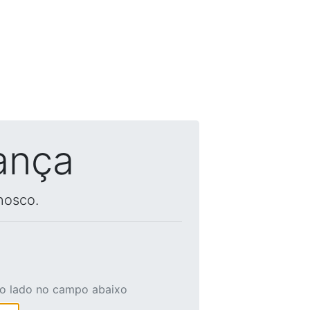
ança
nosco.
ao lado no campo abaixo