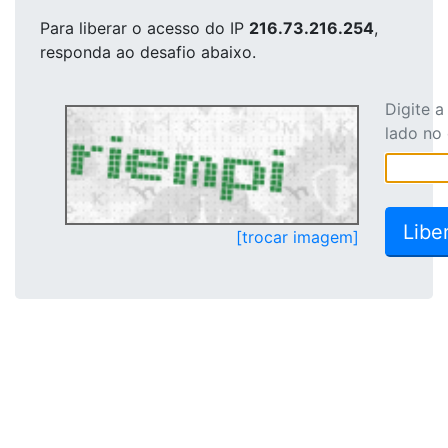
Para liberar o acesso
do IP
216.73.216.254
,
responda ao desafio abaixo.
Digite 
lado no
[trocar imagem]