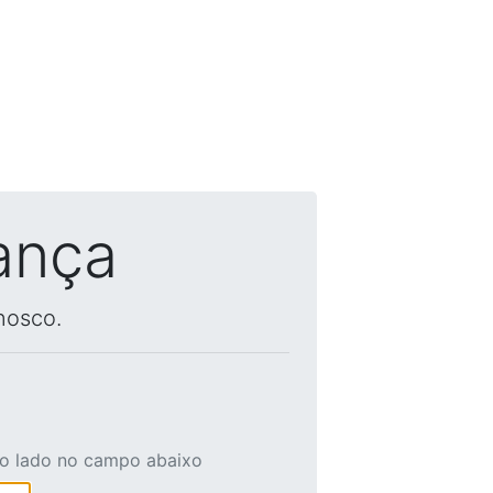
ança
nosco.
ao lado no campo abaixo