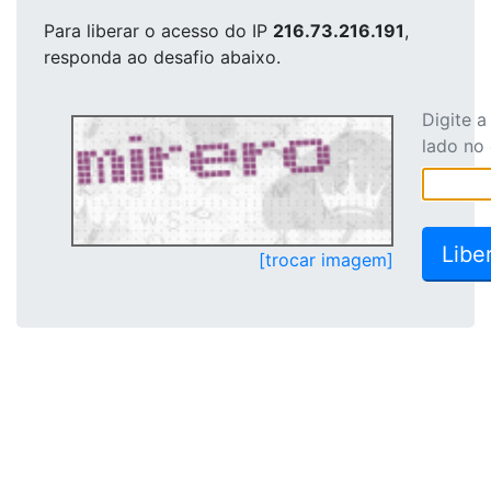
Para liberar o acesso
do IP
216.73.216.191
,
responda ao desafio abaixo.
Digite 
lado no
[trocar imagem]