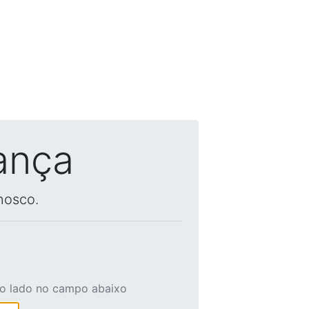
ança
nosco.
ao lado no campo abaixo