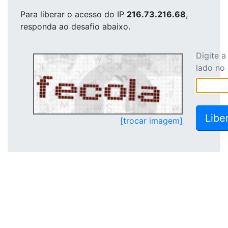
Para liberar o acesso
do IP
216.73.216.68
,
responda ao desafio abaixo.
Digite 
lado no
[trocar imagem]