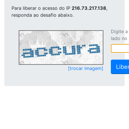
Para liberar o acesso
do IP
216.73.217.138
,
responda ao desafio abaixo.
Digite 
lado no
[trocar imagem]